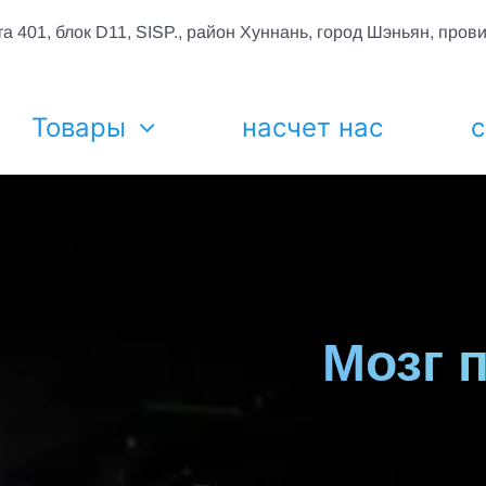
а 401, блок D11, SISP., район Хуннань, город Шэньян, пров
Товары
насчет нас
с
Мозг 