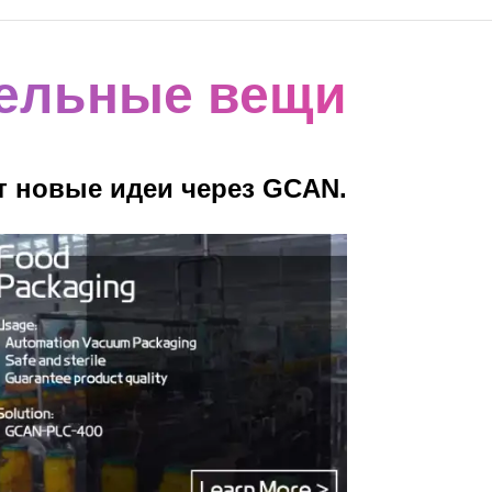
тельные вещи
т новые идеи через GCAN.