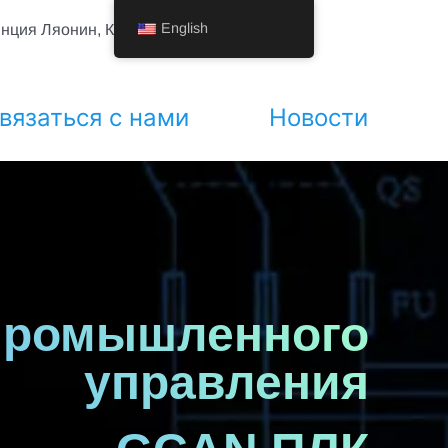
English
инция Ляонин, Китай
вязаться с нами
Новости
промышленного
управления