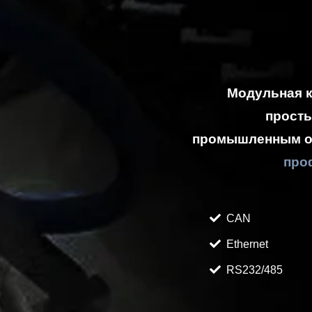
Модульная 
просты
промышленным о
про
CAN
Ethernet
RS232/485