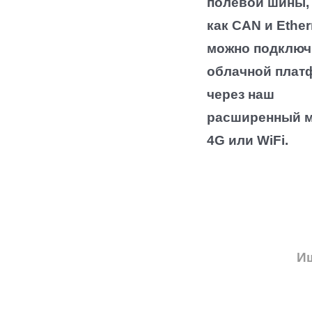
полевой шины,
как CAN и Ether
можно подключ
облачной плат
через наш
расширенный 
4G или WiFi.
И