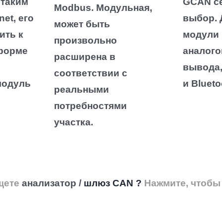
 таким
GCAN се
Modbus.
Модульная,
net, его
выбор.
может быть
ить к
модули 
произвольно
форме
аналого
расширена в
вывода, 
соответствии с
модуль
и Blueto
реальными
потребностями
участка.
щете
анализатор /
шлюз CAN
?
Нажмите, чтобы