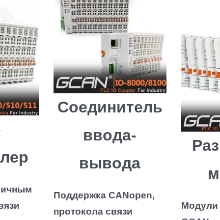
Соединитель
-
ввода-
Раз
ллер
вывода
м
личным
Поддержка CANopen,
вязи
Модули
протокола связи