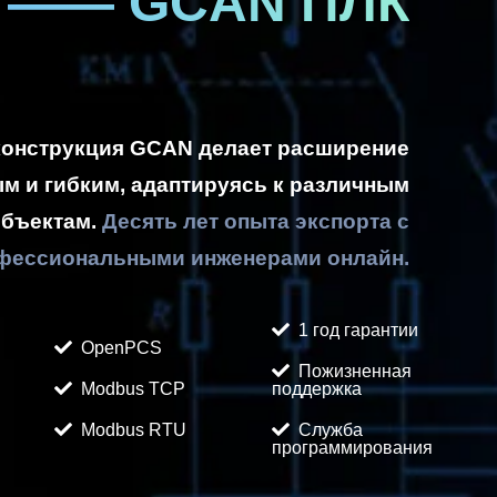
—— GCAN ПЛК
конструкция GCAN делает расширение
м и гибким, адаптируясь к различным
бъектам.
Десять лет опыта экспорта с
фессиональными инженерами онлайн.
1 год гарантии
OpenPCS
Пожизненная
Modbus TCP
поддержка
Modbus
RTU
Служба
программирования