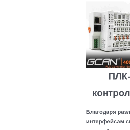
ПЛК
контро
Благодаря раз
интерфейсам с