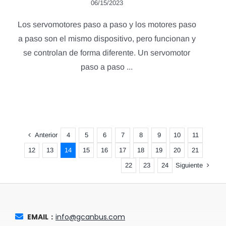
06/15/2023
Los servomotores paso a paso y los motores paso
a paso son el mismo dispositivo, pero funcionan y
se controlan de forma diferente. Un servomotor
paso a paso ...
Anterior
4
5
6
7
8
9
10
11
12
13
14
15
16
17
18
19
20
21
Siguiente
22
23
24
EMAIL：
info@gcanbus.com