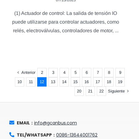
(1) Actuador de control: La salida de tensión IO
puede utilizarse para controlar actuadores, como
relés, electroválvulas, controladores de motor, ...
Anterior
2
3
4
5
6
7
8
9
10
11
12
13
14
15
16
17
18
19
Siguiente
20
21
22
EMAIL：
info@gcanbus.com
TEL/WHATSAPP：
0086-13644001762