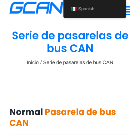
Ir
Spanish
al
Alte
contenido
nav
Serie de pasarelas de
Inicio
bus CAN
Producto
Inicio
Serie de pasarelas de bus CAN
Ayuda
Quiénes somos
Noticias
Normal
Pasarela de bus
Póngase en contacto con nosotros
CAN
Spanish