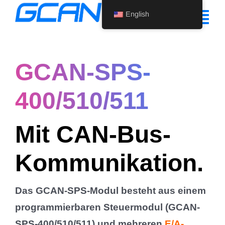
Skip
English
to
Tog
content
Nav
Home
GCAN-SPS-
Product
400/510/511
Support
Mit CAN-Bus-
About Us
Kommunikation.
News
Contact Us
Das GCAN-SPS-Modul besteht aus einem
English
programmierbaren Steuermodul (GCAN-
SPS-400/510/511) und mehreren
E/A-