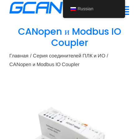
Перейти
Russian
к
Tog
содержанию
Nav
CANopen и Modbus IO
Главная
Coupler
Продукт
Главная
Серия соединителей ПЛК и ИО
CANopen и Modbus IO Coupler
Поддержка
О нас
Новости
Свяжитесь с нами
Russian