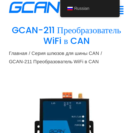
Перейти
Russian
к
Tog
содержанию
Nav
GCAN-211 Преобразователь
Главная
WiFi в CAN
Продукт
Главная
Серия шлюзов для шины CAN
GCAN-211 Преобразователь WiFi в CAN
Поддержка
О нас
Новости
Свяжитесь с нами
Russian