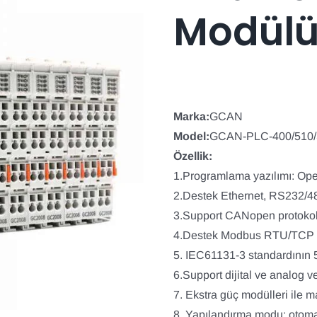
Modül
Marka:
GCAN
Model:
GCAN-PLC-400/510/
Özellik:
1.Programlama yazılımı: O
2.Destek Ethernet, RS232/4
3.Support CANopen protokol
4.Destek Modbus RTU/TCP pr
5. IEC61131-3 standardının 5 
6.Support dijital ve analog 
7. Ekstra güç modülleri ile 
8. Yapılandırma modu: otoma