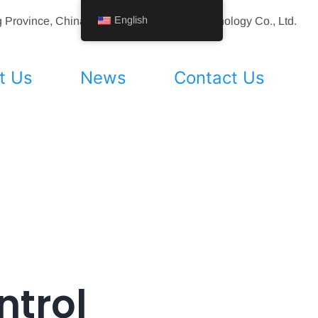
English
ing Province, China Shenyang Vhandy Technology Co., Ltd.
t Us
News
Contact Us
ntrol