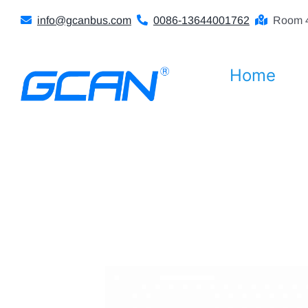
Skip
info@gcanbus.com
0086-13644001762
Room 4
to
content
Home