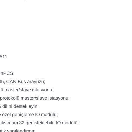
ü
511
penPCS;
85, CAN Bus arayüzü;
ü master/slave istasyonu;
otokolü master/slave istasyonu;
dilini destekleyin;
ve özel genişleme IO modülü;
maksimum 32 genişletilebilir IO modülü;
tik yapılandırma;