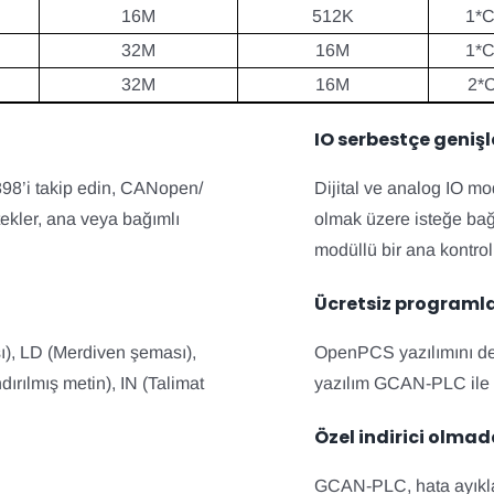
16M
512K
1*C
32M
16M
1*C
32M
16M
2*
IO serbestçe genişl
98’i takip edin, CANopen/
Dijital ve analog IO mo
kler, ana veya bağımlı
olmak üzere isteğe ba
modüllü bir ana kontro
Ücretsiz programl
ı), LD (Merdiven şeması),
OpenPCS yazılımını des
ırılmış metin), IN (Talimat
yazılım GCAN-PLC ile ü
Özel indirici olma
GCAN-PLC, hata ayıkla