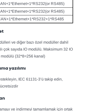
AN+1*Ethernet+1*RS232(or RS485)
AN+1*Ethernet+1*RS232(or RS485)
CAN+1*Ethernet+1*RS232+1*RS485
et
dülleri ve diğer bazı özel modüller dahil
ğlı çok sayıda IO modülü. Maksimum 32 IO
l modülü (32*8=256 kanal)
ama yazılımı
tekleyin, IEC 61131-3’ü takip edin,
cretsizdir
dan
mayı ve indirmeyi tamamlamak için ortak