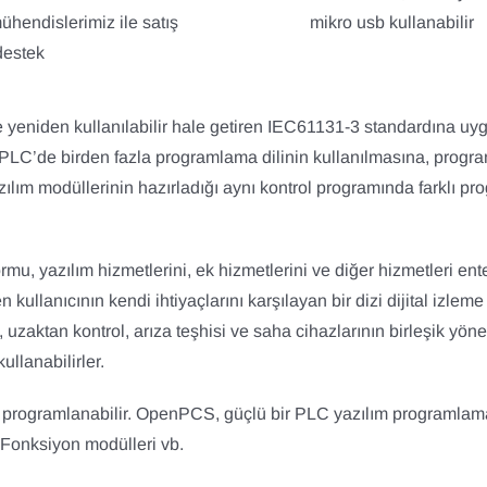
ühendislerimiz ile satış
mikro usb kullanabilir
destek
yeniden kullanılabilir hale getiren IEC61131-3 standardına u
LC’de birden fazla programlama dilinin kullanılmasına, program 
zılım modüllerinin hazırladığı aynı kontrol programında farklı p
rmu, yazılım hizmetlerini, ek hizmetlerini ve diğer hizmetleri ent
 kullanıcının kendi ihtiyaçlarını karşılayan bir dizi dijital izlem
 uzaktan kontrol, arıza teşhisi ve saha cihazlarının birleşik yöne
llanabilirler.
gramlanabilir. OpenPCS, güçlü bir PLC yazılım programlama ara
. Fonksiyon modülleri vb.