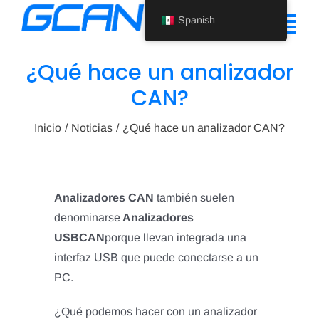
Ir
Spanish
al
Alte
contenido
nav
¿Qué hace un analizador
Inicio
CAN?
Producto
Inicio
Noticias
¿Qué hace un analizador CAN?
Ayuda
Quiénes somos
Analizadores CAN
también suelen
denominarse
Analizadores
Noticias
USBCAN
porque llevan integrada una
Póngase en contacto con nosotros
interfaz USB que puede conectarse a un
PC.
Spanish
¿Qué podemos hacer con un analizador