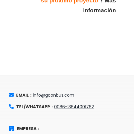
su próximo proyecto
?
Más
información
EMAIL：
info@gcanbus.com
TEL/WHATSAPP：
0086-13644001762
EMPRESA：