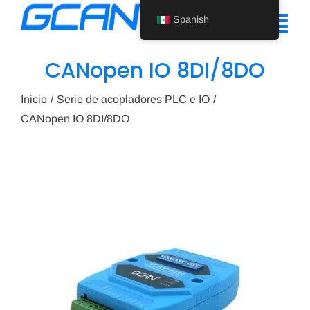
Ir
Spanish
al
Alte
contenido
nav
CANopen IO 8DI/8DO
Inicio
Inicio
Serie de acopladores PLC e IO
Producto
CANopen IO 8DI/8DO
Ayuda
Quiénes somos
Noticias
Póngase en contacto con nosotros
Spanish