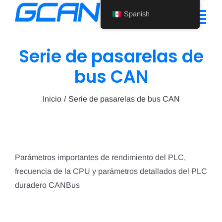
Ir
Spanish
al
Alte
contenido
nav
Serie de pasarelas de
Inicio
bus CAN
Producto
Inicio
Serie de pasarelas de bus CAN
Ayuda
Quiénes somos
Noticias
Parámetros importantes de rendimiento del PLC,
frecuencia de la CPU y parámetros detallados del PLC
Póngase en contacto con nosotros
duradero CANBus
Spanish