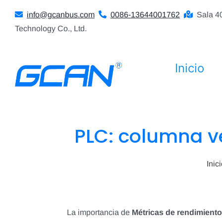
Ir
info@gcanbus.com
0086-13644001762
Sala 4
al
Technology Co., Ltd.
contenido
Inicio
PLC: columna ve
Inic
La importancia de
Métricas de rendimient