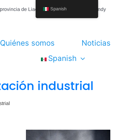
Spanish
, provincia de Liaoning, China Shenyang Vhandy
Quiénes somos
Noticias
Spanish
ación industrial
trial