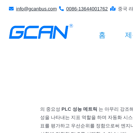
콘
info@gcanbus.com
0086-13644001762
중국 랴
텐
츠
로
홈
제
건
너
뛰
기
의 중요성
PLC 성능 메트릭
는 아무리 강조해
성을 나타내는 지표 역할을 하며 자동화 시
표를 평가하고 우선순위를 정함으로써 엔지니