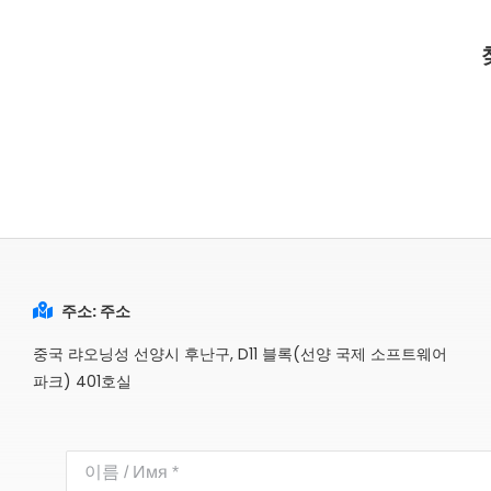
주소: 주소
중국 랴오닝성 선양시 후난구, D11 블록(선양 국제 소프트웨어
파크) 401호실