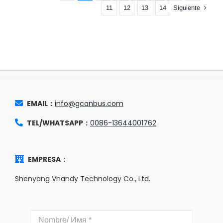
Siguiente
11
12
13
14
EMAIL：
info@gcanbus.com
TEL/WHATSAPP：
0086-13644001762
EMPRESA：
Shenyang Vhandy Technology Co., Ltd.