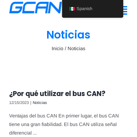
Ir
Spanish
al
Alte
contenido
nav
Noticias
Inicio
Inicio
Noticias
Producto
Ayuda
Quiénes somos
¿Por qué utilizar el bus CAN?
Noticias
12/15/2023
|
Noticias
Póngase en contacto con nosotros
Ventajas del bus CAN En primer lugar, el bus CAN
tiene una gran fiabilidad. El bus CAN utiliza señal
Spanish
diferencial ...