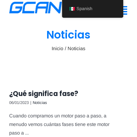
Ir
Spanish
al
Alte
contenido
nav
Noticias
Inicio
Inicio
Noticias
Producto
Ayuda
Quiénes somos
¿Qué significa fase?
Noticias
06/01/2023
|
Noticias
Póngase en contacto con nosotros
Cuando compramos un motor paso a paso, a
menudo vemos cuántas fases tiene este motor
Spanish
paso a ...