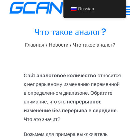
Перейти
Russian
к
Tog
содержанию
Nav
Что такое аналог?
Главная
Главная
Новости
Что такое аналог?
Продукт
Поддержка
Сайт
аналоговое количество
относится
О нас
к непрерывному изменению переменной
в определенном диапазоне. Обратите
Новости
внимание, что это
непрерывное
изменение без перерыва в середине
.
Свяжитесь с нами
Что это значит?
Russian
Возьмем для примера выключатель