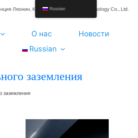
Russian
инция Ляонин, Китай Шэньян Vhandy Technology Co., Ltd.
О нас
Новости
Russian
ного заземления
о заземления