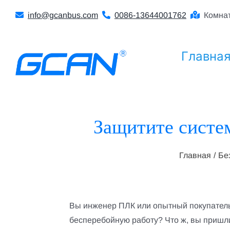
Перейти
info@gcanbus.com
0086-13644001762
Комнат
к
содержанию
Главна
Защитите систе
Главная
Бе
Вы инженер ПЛК или опытный покупатель
бесперебойную работу? Что ж, вы пришл