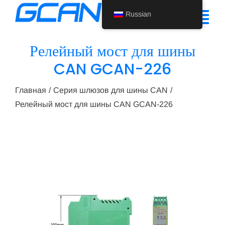
Перейти
Russian
к
Tog
содержанию
Nav
Релейный мост для шины
Главная
CAN GCAN-226
Продукт
Главная
Серия шлюзов для шины CAN
Релейный мост для шины CAN GCAN-226
Поддержка
О нас
Новости
Свяжитесь с нами
Russian