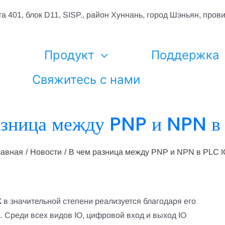
а 401, блок D11, SISP., район Хуннань, город Шэньян, пров
я
Продукт
Поддержка
Свяжитесь с нами
азница между PNP и NPN в
лавная
Новости
В чем разница между PNP и NPN в PLC I
К
в значительной степени реализуется благодаря его
а
. Среди всех видов IO, цифровой вход и выход IO