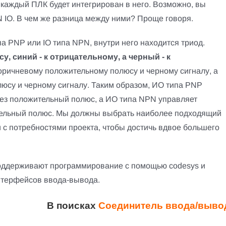
каждый ПЛК будет интегрирован в него. Возможно, вы
 IO. В чем же разница между ними? Проще говоря.
па PNP или IO типа NPN, внутри него находится триод.
, синий - к отрицательному, а черный - к
коричневому положительному полюсу и черному сигналу, а
люсу и черному сигналу. Таким образом, ИО типа PNP
ез положительный полюс, а ИО типа NPN управляет
ельный полюс. Мы должны выбрать наиболее подходящий
и с потребностями проекта, чтобы достичь вдвое большего
оддерживают программирование с помощью codesys и
терфейсов ввода-вывода.
В поисках
Соединитель ввода/выво