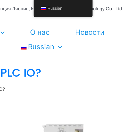
Russian
инция Ляонин, Китай Шэньян Vhandy Technology Co., Ltd.
О нас
Новости
Russian
 PLC IO?
O?