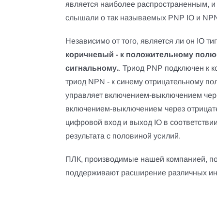
является наиболее распространенным, и 
слышали о так называемых PNP IO и NPN
Независимо от того, является ли он IO ти
коричневый - к положительному полюсу
сигнальному.
. Триод PNP подключен к 
триод NPN - к синему отрицательному по
управляет включением-выключением чер
включением-выключением через отрицат
цифровой вход и выход IO в соответстви
результата с половиной усилий.
ПЛК, производимые нашей компанией, п
поддерживают расширение различных ин