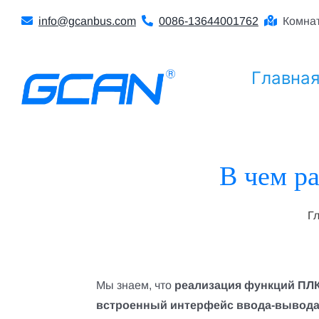
Перейти
info@gcanbus.com
0086-13644001762
Комнат
к
содержанию
Главна
В чем р
Г
Мы знаем, что
реализация функций ПЛ
встроенный интерфейс ввода-вывод