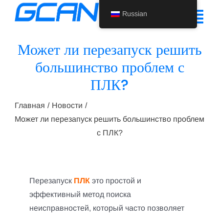
Перейти
Russian
к
Tog
содержанию
Nav
Может ли перезапуск решить
Главная
большинство проблем с
ПЛК?
Продукт
Поддержка
Главная
Новости
Может ли перезапуск решить большинство проблем
О нас
с ПЛК?
Новости
Свяжитесь с нами
Перезапуск
ПЛК
это простой и
эффективный метод поиска
Russian
неисправностей, который часто позволяет