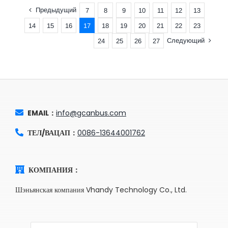
Предыдущий
7
8
9
10
11
12
13
14
15
16
17
18
19
20
21
22
23
Следующий
24
25
26
27
EMAIL：
info@gcanbus.com
ТЕЛ/ВАЦАП：
0086-13644001762
КОМПАНИЯ：
Шэньянская компания Vhandy Technology Co., Ltd.