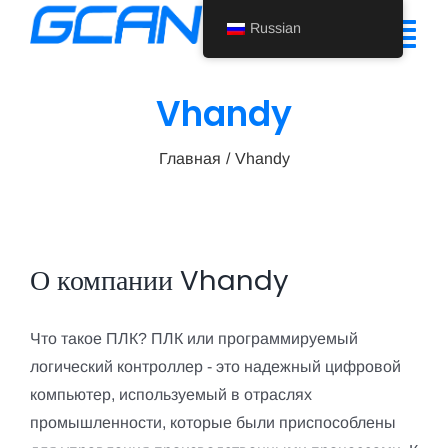
Перейти
Russian
к
Tog
содержанию
Nav
Vhandy
Главная
Главная
Vhandy
Продукт
Поддержка
О нас
О компании
Vhandy
Новости
Что такое ПЛК? ПЛК или программируемый
Свяжитесь с нами
логический контроллер - это надежный цифровой
компьютер, используемый в отраслях
Russian
промышленности, которые были приспособлены