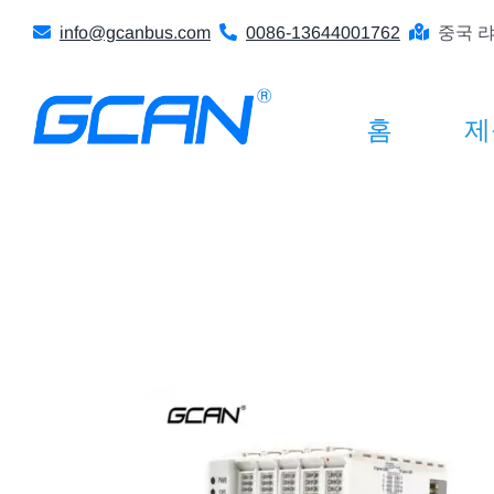
콘
info@gcanbus.com
0086-13644001762
중국 랴
텐
츠
로
홈
제
건
너
뛰
기