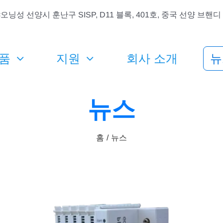
오닝성 선양시 훈난구 SISP, D11 블록, 401호, 중국 선양 브
품
지원
회사 소개
뉴
뉴스
홈
뉴스