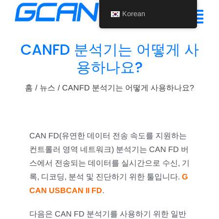
콘
Korean
텐
탐
츠
색
CANFD 분석기는 어떻게 사
로
홈
용하나요?
건
토
너
제품
글
홈
뉴스
CANFD 분석기는 어떻게 사용하나요?
뛰
기
지원
회사 소개
CAN FD(유연한 데이터 전송 속도를 지원하는
컨트롤러 영역 네트워크) 분석기는 CAN FD 버
뉴스
스에서 전송되는 데이터를 실시간으로 수신, 기
문의하기
록, 디코딩, 분석 및 진단하기 위한 툴입니다.
G
CAN USBCAN II FD
.
Korean
다음은 CAN FD 분석기를 사용하기 위한 일반