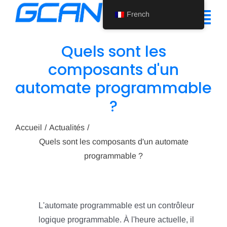
Skip
French
to
Tog
content
Nav
Quels sont les
Accueil
composants d'un
automate programmable
Produit
?
Soutien
Accueil
Actualités
À propos de nous
Quels sont les composants d'un automate
programmable ?
Actualités
Nous contacter
L'automate programmable est un contrôleur
French
logique programmable. À l'heure actuelle, il