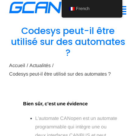
Skip
French
to
Tog
content
Nav
Codesys peut-il être
Accueil
utilisé sur des automates
?
Produit
Soutien
Accueil
Actualités
Codesys peut-il être utilisé sur des automates ?
À propos de nous
Actualités
Bien sûr, c'est une évidence
Nous contacter
L'automate CANopen est un automate
French
programmable qui intègre une ou
deux interfaces CANBUS et peut