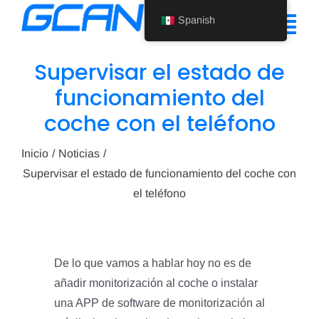
Ir
Spanish
al
Alte
contenido
nav
Supervisar el estado de
Inicio
funcionamiento del
coche con el teléfono
Producto
Ayuda
Inicio
Noticias
Supervisar el estado de funcionamiento del coche con
Quiénes somos
el teléfono
Noticias
Póngase en contacto con nosotros
De lo que vamos a hablar hoy no es de
añadir monitorización al coche o instalar
Spanish
una APP de software de monitorización al