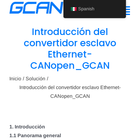
Ir
Spanish
al
Alte
contenido
nav
Introducción del
Inicio
convertidor esclavo
Ethernet-
Producto
CANopen_GCAN
Ayuda
Inicio
Solución
Quiénes somos
Introducción del convertidor esclavo Ethernet-
CANopen_GCAN
Noticias
Póngase en contacto con nosotros
1. Introducción
Spanish
1.1 Panorama general