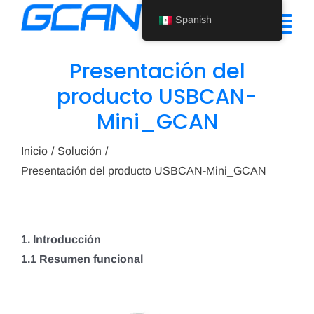
Ir
Spanish
al
Alte
contenido
nav
Presentación del
Inicio
producto USBCAN-
Mini_GCAN
Producto
Ayuda
Inicio
Solución
Presentación del producto USBCAN-Mini_GCAN
Quiénes somos
Noticias
1. Introducción
Póngase en contacto con nosotros
1.1 Resumen funcional
Spanish