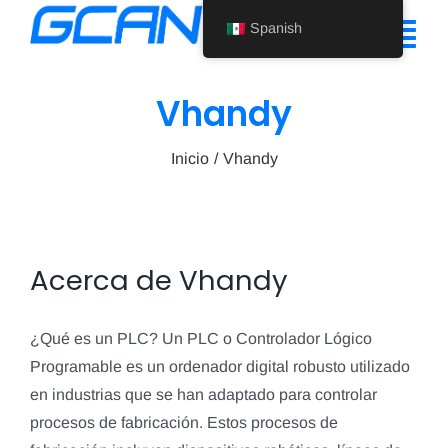
Ir
Spanish
al
Alte
contenido
nav
Vhandy
Inicio
Inicio
Vhandy
Producto
Ayuda
Quiénes somos
Acerca de
Vhandy
Noticias
¿Qué es un PLC? Un PLC o Controlador Lógico
Póngase en contacto con nosotros
Programable es un ordenador digital robusto utilizado
en industrias que se han adaptado para controlar
Spanish
procesos de fabricación. Estos procesos de