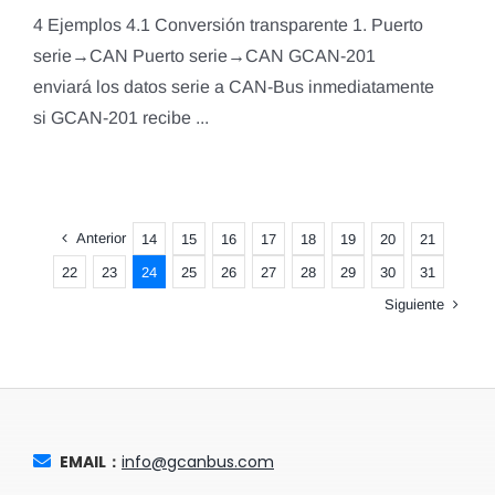
4 Ejemplos 4.1 Conversión transparente 1. Puerto
serie→CAN Puerto serie→CAN GCAN-201
enviará los datos serie a CAN-Bus inmediatamente
si GCAN-201 recibe ...
Anterior
14
15
16
17
18
19
20
21
22
23
24
25
26
27
28
29
30
31
Siguiente
EMAIL：
info@gcanbus.com