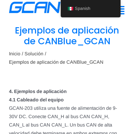
Ir
Spanish
al
Alte
contenido
nav
Ejemplos de aplicación
Inicio
de CANBlue_GCAN
Producto
Inicio
Solución
Ejemplos de aplicación de CANBlue_GCAN
Ayuda
Quiénes somos
4. Ejemplos de aplicación
Noticias
4.1 Cableado del equipo
Póngase en contacto con nosotros
GCAN-203 utiliza una fuente de alimentación de 9-
30V DC. Conecte CAN_H al bus CAN CAN_H,
Spanish
CAN_L al bus CAN CAN_L. Un bus CAN de alta
velocidad debe terminarse en ambos extremos con