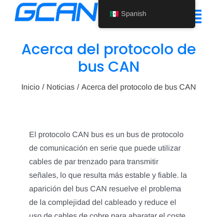
Ir
Spanish
al
Alte
contenido
nav
Acerca del protocolo de
Inicio
bus CAN
Producto
Inicio
Noticias
Acerca del protocolo de bus CAN
Ayuda
Quiénes somos
El protocolo CAN bus es un bus de protocolo
de comunicación en serie que puede utilizar
Noticias
cables de par trenzado para transmitir
Póngase en contacto con nosotros
señales, lo que resulta más estable y fiable. la
aparición del bus CAN resuelve el problema
Spanish
de la complejidad del cableado y reduce el
uso de cables de cobre para abaratar el coste,