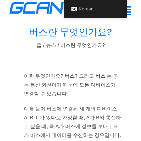
콘
Korean
텐
탐
츠
색
버스란 무엇인가요?
로
홈
건
토
홈
뉴스
버스란 무엇인가요?
너
제품
글
뛰
기
지원
이란 무엇인가요?
버스?
그리고
버스
는 공
회사 소개
용 통신 회선이기 때문에 모든 디바이스가
연결할 수 있습니다.
뉴스
예를 들어 버스에 연결된 세 개의 디바이스
문의하기
A, B, C가 있다고 가정할 때, A가 B와 통신하
고 싶을 때, 즉 A가 버스에 정보를 보내고 B
Korean
가 버스에서 데이터를 수신하는 경우입니다.