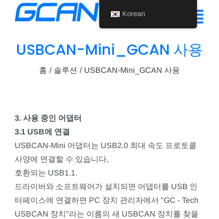
콘
Korean
텐
탐
츠
색
USBCAN-Mini_GCAN 사용
로
홈
건
토
홈
솔루션
USBCAN-Mini_GCAN 사용
너
제품
글
뛰
기
지원
3. 사용 중인 어댑터
회사 소개
3.1 USB에 연결
USBCAN-Mini 어댑터는 USB2.0 최대 속도 프로토콜
뉴스
사양에 연결할 수 있습니다,
호환되는 USB1.1.
문의하기
드라이버와 소프트웨어가 설치되면 어댑터를 USB 인
Korean
터페이스에 연결하면 PC 장치 관리자에서 "GC - Tech
USBCAN 장치"라는 이름의 새 USBCAN 장치를 찾을