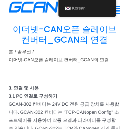
콘
Korean
텐
탐
츠
색
이더넷-CAN오픈 슬레이브
로
홈
컨버터_GCAN의 연결
건
토
너
제품
글
홈
솔루션
뛰
이더넷-CAN오픈 슬레이브 컨버터_GCAN의 연결
기
지원
회사 소개
3. 연결 및 사용
뉴스
3.1 PC 연결로 구성하기
문의하기
GCAN-302 컨버터는 24V DC 전원 공급 장치를 사용합
니다. GCAN-302 컨버터는 "TCP-CANopen Config" 소
Korean
프트웨어를 사용하여 작동 모델과 파라미터를 구성할
수 있습니다. GCAN-302는 TCP와 CANopen 간의 통신