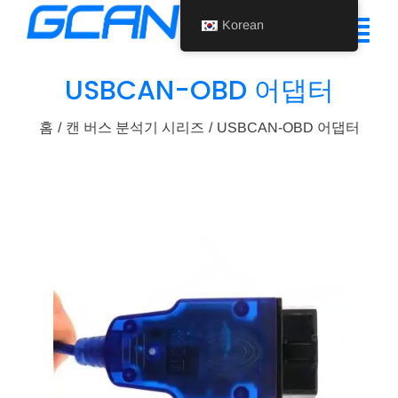
콘
Korean
텐
탐
츠
색
USBCAN-OBD 어댑터
로
홈
건
토
홈
캔 버스 분석기 시리즈
USBCAN-OBD 어댑터
너
제품
글
뛰
기
지원
회사 소개
뉴스
문의하기
Korean