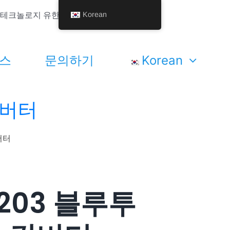
Korean
핸디 테크놀로지 유한공사.
스
문의하기
Korean
컨버터
버터
203 블루투