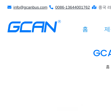
콘
info@gcanbus.com
0086-13644001762
중국 랴
텐
츠
로
홈
제
건
너
뛰
GC
기
홈