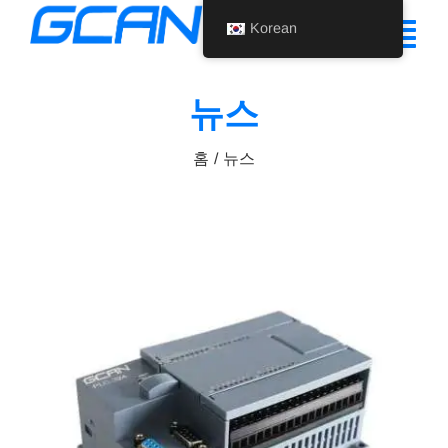
콘
Korean
텐
탐
츠
색
로
뉴스
홈
건
토
너
홈
뉴스
제품
글
뛰
기
지원
회사 소개
뉴스
문의하기
Korean