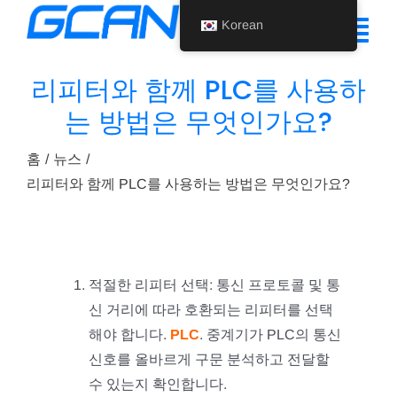
콘
Korean
텐
탐
츠
색
리피터와 함께 PLC를 사용하
로
홈
는 방법은 무엇인가요?
건
토
너
제품
글
홈
뉴스
뛰
리피터와 함께 PLC를 사용하는 방법은 무엇인가요?
기
지원
회사 소개
뉴스
적절한 리피터 선택: 통신 프로토콜 및 통
신 거리에 따라 호환되는 리피터를 선택
문의하기
해야 합니다.
PLC
. 중계기가 PLC의 통신
신호를 올바르게 구문 분석하고 전달할
Korean
수 있는지 확인합니다.