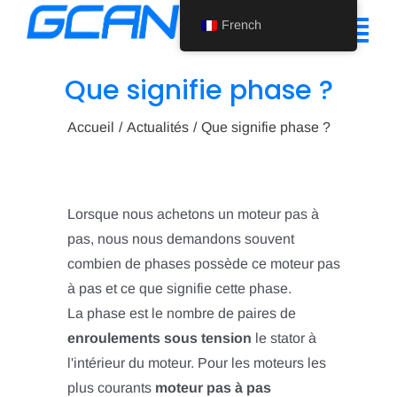
Skip
French
to
Tog
content
Nav
Que signifie phase ?
Accueil
Accueil
Actualités
Que signifie phase ?
Produit
Soutien
Lorsque nous achetons un moteur pas à
À propos de nous
pas, nous nous demandons souvent
combien de phases possède ce moteur pas
Actualités
à pas et ce que signifie cette phase.
La phase est le nombre de paires de
Nous contacter
enroulements sous tension
le stator à
French
l'intérieur du moteur. Pour les moteurs les
plus courants
moteur pas à pas