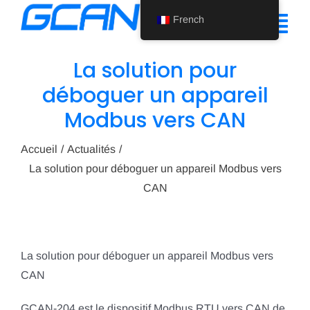
Skip
French
to
Tog
content
Nav
La solution pour
Accueil
déboguer un appareil
Modbus vers CAN
Produit
Soutien
Accueil
Actualités
La solution pour déboguer un appareil Modbus vers
À propos de nous
CAN
Actualités
Nous contacter
La solution pour déboguer un appareil Modbus vers
CAN
French
GCAN-204 est le dispositif Modbus RTU vers CAN de