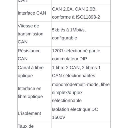
CAN
CAN 2.0A, CAN 2.0B,
Interface CAN
conforme à ISO11898-2
Vitesse de
5kbit/s à 1Mbit/s,
transmission
configurable
CAN
Résistance
120Ω sélectionné par le
CAN
commutateur DIP
Canal à fibre
1 fibre-2 CAN, 2 fibres-1
optique
CAN sélectionnables
monomode/multi-mode, fibre
Interface en
simplex/duplex
fibre optique
sélectionnable
Isolation électrique DC
L'isolement
1500V
Taux de