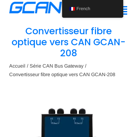
Skip
French
to
Tog
content
Nav
Convertisseur fibre
Accueil
optique vers CAN GCAN-
208
Produit
Soutien
Accueil
Série CAN Bus Gateway
Convertisseur fibre optique vers CAN GCAN-208
À propos de nous
Actualités
Nous contacter
French