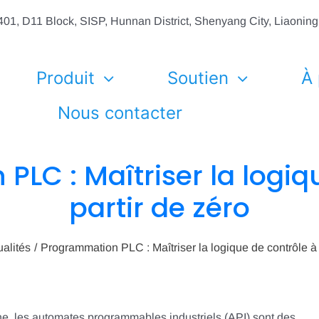
01, D11 Block, SISP, Hunnan District, Shenyang City, Liaonin
Produit
Soutien
À
Nous contacter
LC : Maîtriser la logiq
partir de zéro
ualités
Programmation PLC : Maîtriser la logique de contrôle à 
e, les automates programmables industriels (API) sont des