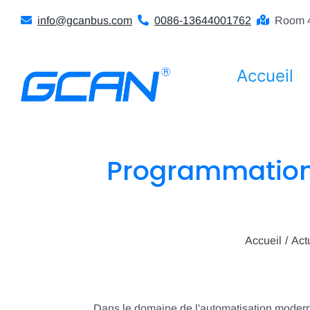
Skip
info@gcanbus.com
0086-13644001762
Room 4
to
content
Accueil
Programmation P
Accueil
Act
Dans le domaine de l'automatisation modern