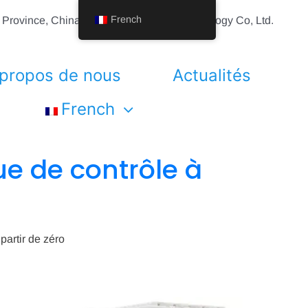
French
g Province, China Shenyang Vhandy Technology Co, Ltd.
 propos de nous
Actualités
French
ue de contrôle à
partir de zéro