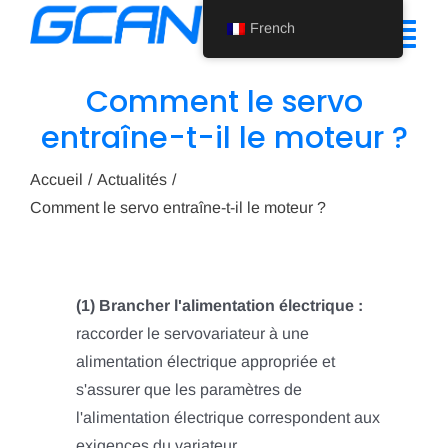
Skip
French
to
Tog
content
Nav
Comment le servo
Accueil
entraîne-t-il le moteur ?
Produit
Accueil
Actualités
Comment le servo entraîne-t-il le moteur ?
Soutien
À propos de nous
(1) Brancher l'alimentation électrique :
Actualités
raccorder le servovariateur à une
Nous contacter
alimentation électrique appropriée et
s'assurer que les paramètres de
French
l'alimentation électrique correspondent aux
exigences du variateur.