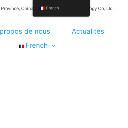
French
g Province, China Shenyang Vhandy Technology Co, Ltd.
 propos de nous
Actualités
French